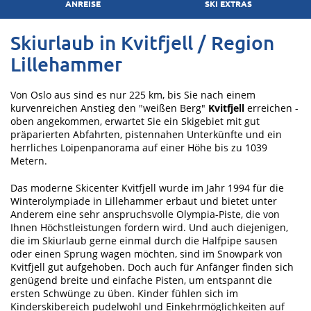
ANREISE
SKI EXTRAS
Skiurlaub in Kvitfjell / Region
Lillehammer
Von Oslo aus sind es nur 225 km, bis Sie nach einem
kurvenreichen Anstieg den "weißen Berg"
Kvitfjell
erreichen -
oben angekommen, erwartet Sie ein Skigebiet mit gut
präparierten Abfahrten, pistennahen Unterkünfte und ein
herrliches Loipenpanorama auf einer Höhe bis zu 1039
Metern.
Das moderne Skicenter Kvitfjell wurde im Jahr 1994 für die
Winterolympiade in Lillehammer erbaut und bietet unter
Anderem eine sehr anspruchsvolle Olympia-Piste, die von
Ihnen Höchstleistungen fordern wird. Und auch diejenigen,
die im Skiurlaub gerne einmal durch die Halfpipe sausen
oder einen Sprung wagen möchten, sind im Snowpark von
Kvitfjell gut aufgehoben. Doch auch für Anfänger finden sich
genügend breite und einfache Pisten, um entspannt die
ersten Schwünge zu üben. Kinder fühlen sich im
Kinderskibereich pudelwohl und Einkehrmöglichkeiten auf