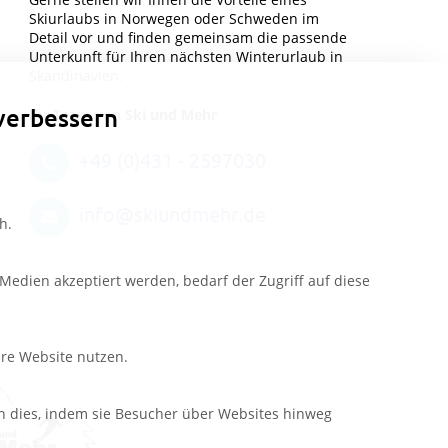
Skiurlaubs in Norwegen oder Schweden im
Detail vor und finden gemeinsam die passende
Unterkunft für Ihren nächsten Winterurlaub in
Skandinavien.
verbessern
Ihr Team von Ski und Mehr
+49 (0)431 - 2597030
info@skiundmehr.de
h.
edien akzeptiert werden, bedarf der Zugriff auf diese
ere Website nutzen.
n dies, indem sie Besucher über Websites hinweg