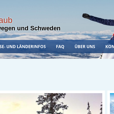
laub
wegen und Schweden
SE- UND LÄNDERINFOS
FAQ
ÜBER UNS
KON