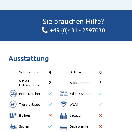
Sie brauchen Hilfe?
+49 (0)431 - 2597030
Ausstattung
4
0
Schlafzimmer
Betten
davon
2
2
Badezimmer
Extrabetten
Nichtraucher
Ski in / Ski out
Tiere erlaubt
WLAN
Balkon
Jacuzzi
Sauna
Badewanne