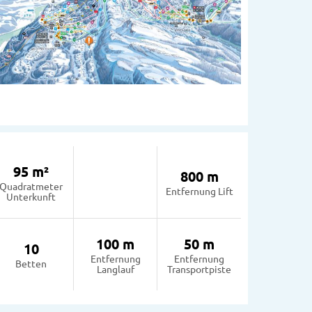
95 m²
800 m
Quadratmeter
Entfernung Lift
Unterkunft
100 m
50 m
10
Entfernung
Entfernung
Betten
Langlauf
Transportpiste