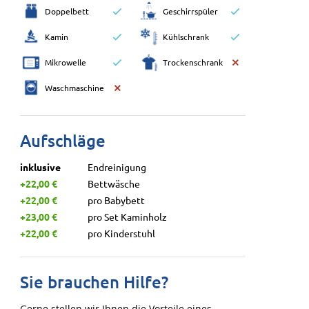
Doppelbett
Geschirrspüler
Kamin
Kühlschrank
Mikrowelle
Trockenschrank
Waschmaschine
Aufschläge
inklusive
Endreinigung
+22,00 €
Bettwäsche
+22,00 €
pro Babybett
+23,00 €
pro Set Kaminholz
+22,00 €
pro Kinderstuhl
Sie brauchen Hilfe?
Gerne stellen wir Ihnen die Vorteile eines