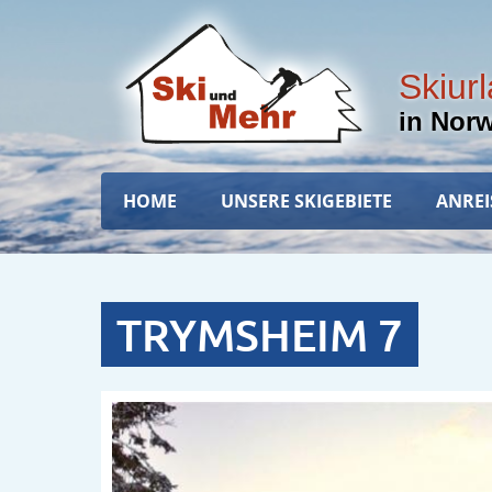
Direkt
zum
Inhalt
Skiur
in Nor
Hauptnavigation
HOME
UNSERE SKIGEBIETE
ANREI
TRYMSHEIM 7