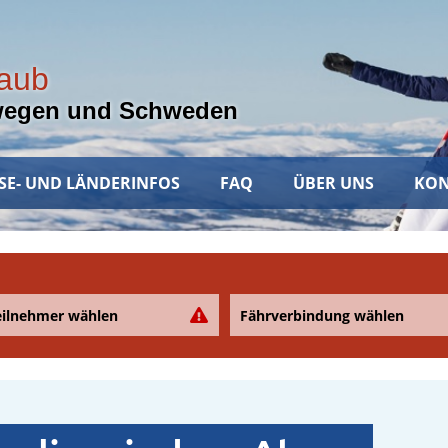
laub
wegen und Schweden
SE- UND LÄNDERINFOS
FAQ
ÜBER UNS
KON
eilnehmer wählen
Fährverbindung wählen