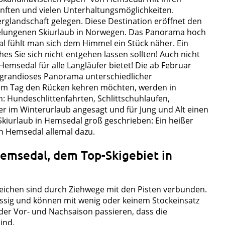
nften und vielen Unterhaltungsmöglichkeiten.
glandschaft gelegen. Diese Destination eröffnet den
 gelungenen Skiurlaub in Norwegen. Das Panorama hoch
l fühlt man sich dem Himmel ein Stück näher. Ein
hes Sie sich nicht entgehen lassen sollten! Auch nicht
Hemsedal für alle Langläufer bietet! Die ab Februar
 grandioses Panorama unterschiedlicher
einem Tag den Rücken kehren möchten, werden in
 Hundeschlittenfahrten, Schlittschuhlaufen,
ier im Winterurlaub angesagt und für Jung und Alt einen
 Skiurlaub in Hemsedal groß geschrieben: Ein heißer
in Hemsedal allemal dazu.
Hemsedal, dem Top-Skigebiet in
reichen sind durch Ziehwege mit den Pisten verbunden.
üssig und können mit wenig oder keinem Stockeinsatz
 der Vor- und Nachsaison passieren, dass die
ind.