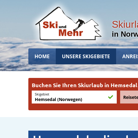
Direkt
zum
Inhalt
Skiur
in Nor
Hauptnavigation
HOME
UNSERE SKIGEBIETE
ANREI
Buchen Sie Ihren Skiurlaub in Hemsedal
Skigebiet
Reiset
Hemsedal (Norwegen)