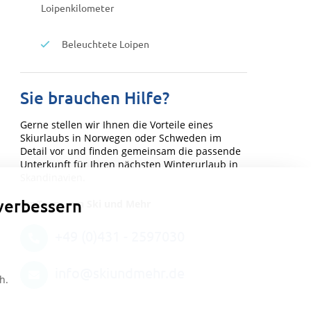
Loipenkilometer
Beleuchtete Loipen
Sie brauchen Hilfe?
Gerne stellen wir Ihnen die Vorteile eines
Skiurlaubs in Norwegen oder Schweden im
Detail vor und finden gemeinsam die passende
Unterkunft für Ihren nächsten Winterurlaub in
Skandinavien.
verbessern
Ihr Team von Ski und Mehr
+49 (0)431 - 2597030
info@skiundmehr.de
h.