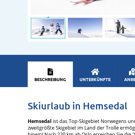
BESCHREIBUNG
UNTERKÜNFTE
ANRE
Skiurlaub in Hemsedal
Hemsedal
ist das Top-Skigebiet Norwegens und 
zweitgrößte Skigebiet im Land der Trolle ermög
hinein! Nach 220 km ab Oslo erreichen Sie die