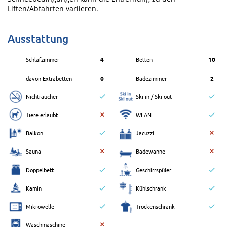
Liften/Abfahrten variieren.
Ausstattung
Schlafzimmer
4
Betten
10
davon Extrabetten
0
Badezimmer
2
Nichtraucher
Ski in / Ski out
Tiere erlaubt
WLAN
Balkon
Jacuzzi
Sauna
Badewanne
Doppelbett
Geschirrspüler
Kamin
Kühlschrank
Mikrowelle
Trockenschrank
Waschmaschine