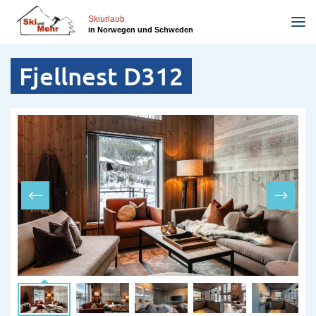
Direkt
zum
Skiurlaub
in Norwegen und Schweden
Inhalt
Fjellnest D312