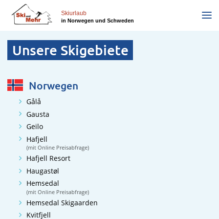
Direkt
zum
Skiurlaub
in Norwegen und Schweden
Inhalt
Unsere Skigebiete
Norwegen
Gålå
Gausta
Geilo
Hafjell
(mit Online Preisabfrage)
Hafjell Resort
Haugastøl
Hemsedal
(mit Online Preisabfrage)
Hemsedal Skigaarden
Kvitfjell