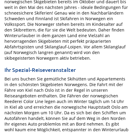
norwegischen Skigebieten bereits im Oktober und dauert bis
weit in den Mai des nächsten Jahres - ideale Bedingungen für
schneesichere Skiferien! Genau wie in den Nachbarländern
Schweden und Finnland ist Skifahren in Norwegen ein
Volkssport. Die Norweger stehen bereits im Kindesalter auf
den Skibrettern, die für sie die Welt bedeuten. Daher finden
Winterurlauber in dem ganzen Land eine Vielzahl an
hervorragenden Skigebieten mit perfekt präparierten
Abfahrtspisten und Skilanglauf-Loipen. Vor allem Skilanglauf
(auf Norwegisch langren genannt) wird von den
skibegeisterten Norwegern aktiv betrieben.
Ihr Spezial-Reiseveranstalter
Bei uns buchen Sie gemütliche Skihütten und Appartements
in den schönsten Skigebieten Norwegens. Die Fahrt mit der
Fähre von Kiel nach Oslo ist in der Regel in unseren
Reiseangeboten enthalten. Die Fähren der norwegischen
Reederei Color Line legen auch im Winter täglich um 14 Uhr
in Kiel ab und erreichen die norwegische Hauptstadt Oslo am
nächsten Morgen um 10 Uhr. Da es sich bei den Schiffen um
Autofähren handelt, können Sie auf dem Weg in den Norden
Ihr eigenes Auto problemlos mit an Bord nehmen. Es gibt
wohl kaum eine Möglichkeit, entspannter in den Winterurlaub