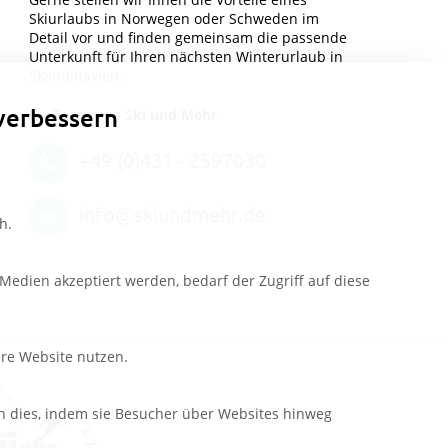
Skiurlaubs in Norwegen oder Schweden im
Detail vor und finden gemeinsam die passende
Unterkunft für Ihren nächsten Winterurlaub in
Skandinavien.
verbessern
Ihr Team von Ski und Mehr
+49 (0)431 - 2597030
info@skiundmehr.de
h.
edien akzeptiert werden, bedarf der Zugriff auf diese
ere Website nutzen.
n dies, indem sie Besucher über Websites hinweg