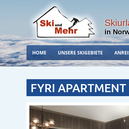
Direkt
zum
Inhalt
Skiur
in Nor
Hauptnavigation
HOME
UNSERE SKIGEBIETE
ANREI
FYRI APARTMENT 