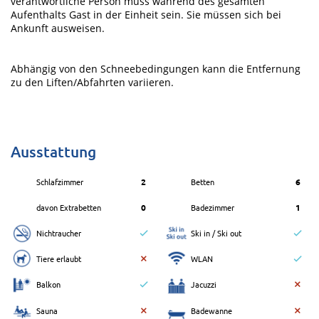
verantwortliche Person muss während des gesamten
Aufenthalts Gast in der Einheit sein. Sie müssen sich bei
Ankunft ausweisen.
Abhängig von den Schneebedingungen kann die Entfernung
zu den Liften/Abfahrten variieren.
Ausstattung
Schlafzimmer
2
Betten
6
davon Extrabetten
0
Badezimmer
1
Nichtraucher
Ski in / Ski out
Tiere erlaubt
WLAN
Balkon
Jacuzzi
Sauna
Badewanne