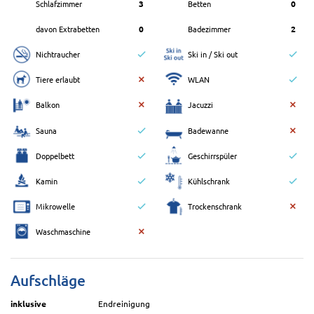
Schlafzimmer
3
Betten
0
davon Extrabetten
0
Badezimmer
2
Nichtraucher
Ski in / Ski out
Tiere erlaubt
WLAN
Balkon
Jacuzzi
Sauna
Badewanne
Doppelbett
Geschirrspüler
Kamin
Kühlschrank
Mikrowelle
Trockenschrank
Waschmaschine
Aufschläge
inklusive
Endreinigung