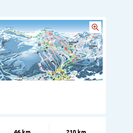
46 km
210 km