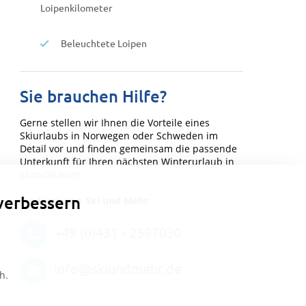
Loipenkilometer
Beleuchtete Loipen
Sie brauchen Hilfe?
Gerne stellen wir Ihnen die Vorteile eines
Skiurlaubs in Norwegen oder Schweden im
Detail vor und finden gemeinsam die passende
Unterkunft für Ihren nächsten Winterurlaub in
Skandinavien.
verbessern
Ihr Team von Ski und Mehr
+49 (0)431 - 2597030
info@skiundmehr.de
h.