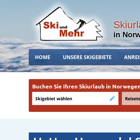
Direkt
zum
Inhalt
Skiur
in Nor
Hauptnavigation
HOME
UNSERE SKIGEBIETE
ANREI
Buchen Sie Ihren Skiurlaub in Norweg
Skigebiet wählen
Reiset