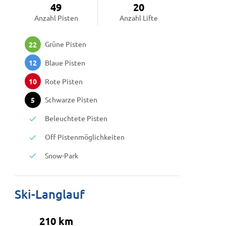
49
20
Anzahl Pisten
Anzahl Lifte
Grüne Pisten
22
Blaue Pisten
12
Rote Pisten
10
Schwarze Pisten
5
Beleuchtete Pisten
Off Pistenmöglichkeiten
Snow-Park
Ski-Langlauf
210 km