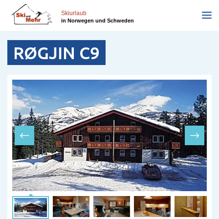
Direkt
zum
Skiurlaub
in Norwegen und Schweden
Inhalt
RØGJIN C9