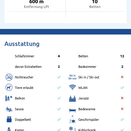
600 m
10
Entfernung Lift
Betten
Ausstattung
Schlafzimmer
4
Betten
12
davon Extrabetten
2
Badezimmer
2
Nichtraucher
Ski in / Ski out
Tiere erlaubt
WLAN
Balkon
Jacuzzi
Sauna
Badewanne
Doppelbett
Geschirrspüler
Kamin
Kühlschrank