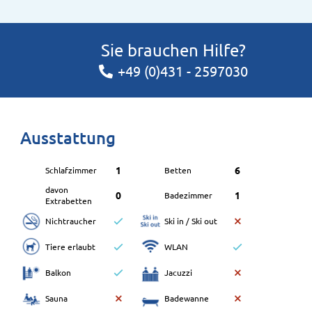
Sie brauchen Hilfe?
+49 (0)431 - 2597030
Ausstattung
1
6
Schlafzimmer
Betten
davon
0
1
Badezimmer
Extrabetten
Nichtraucher
Ski in / Ski out
Tiere erlaubt
WLAN
Balkon
Jacuzzi
Sauna
Badewanne