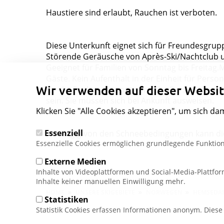
Haustiere sind erlaubt, Rauchen ist verboten.
Diese Unterkunft eignet sich für Freundesgru
Störende Geräusche von Après-Ski/Nachtclub u
Geeignet für Familien von Sonntag bis Freitag.M
Gäste. Kein Aufenthalt in der Einheit für Person
Wir verwenden auf dieser Websit
für die Buchung verantwortliche Person muss 
sein. Sie müssen sich bei Ankunft ausweisen.
Klicken Sie "Alle Cookies akzeptieren", um sich da
Essenziell
Abhängig von den Schneebedingungen kann die 
Essenzielle Cookies ermöglichen grundlegende Funktion
Externe Medien
Inhalte von Videoplattformen und Social-Media-Plattfo
Inhalte keiner manuellen Einwilligung mehr.
Pfadnavigation
HOME
UNSERE SKIGEBIETE
NORWEGEN
HEMSEDA
Statistiken
Statistik Cookies erfassen Informationen anonym. Dies