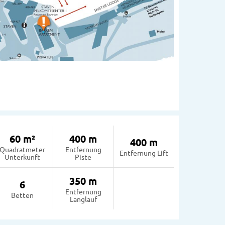
60 m²
400 m
400 m
Quadratmeter
Entfernung
Entfernung Lift
Unterkunft
Piste
350 m
6
Entfernung
Betten
Langlauf