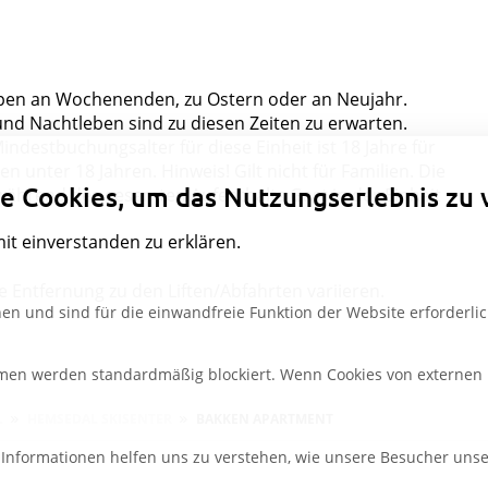
ppen an Wochenenden, zu Ostern oder an Neujahr.
nd Nachtleben sind zu diesen Zeiten zu erwarten.
Datenschutzeinstellungen
indestbuchungsalter für diese Einheit ist 18 Jahre für
en unter 18 Jahren. Hinweis! Gilt nicht für Familien. Die
e Cookies, um das Nutzungserlebnis zu 
während des gesamten Aufenthalts Gast in der Einheit
mit einverstanden zu erklären.
Entfernung zu den Liften/Abfahrten variieren.
en und sind für die einwandfreie Funktion der Website erforderlic
rmen werden standardmäßig blockiert. Wenn Cookies von externen M
L
HEMSEDAL SKISENTER
BAKKEN APARTMENT
e Informationen helfen uns zu verstehen, wie unsere Besucher uns