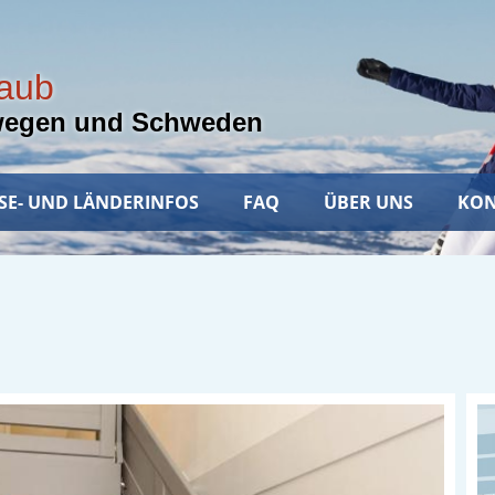
laub
wegen und Schweden
SE- UND LÄNDERINFOS
FAQ
ÜBER UNS
KON