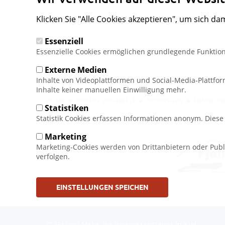
Klicken Sie "Alle Cookies akzeptieren", um sich da
Abhängig von den Schneebedingungen kann die 
Essenziell
Essenzielle Cookies ermöglichen grundlegende Funktion
Externe Medien
Inhalte von Videoplattformen und Social-Media-Plattfo
Inhalte keiner manuellen Einwilligung mehr.
Pfadnavigation
HOME
UNSERE SKIGEBIETE
NORWEGEN
HEMSEDA
Statistiken
Statistik Cookies erfassen Informationen anonym. Dies
Marketing
Marketing-Cookies werden von Drittanbietern oder Publ
verfolgen.
EINSTELLUNGEN SPEICHEN
Fußbereichsmenü
© Ski und Mehr, Ihr Reiseveranstalter in Kiel