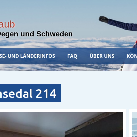
laub
wegen und Schweden
SE- UND LÄNDERINFOS
FAQ
ÜBER UNS
KON
msedal 214