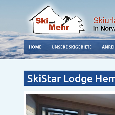
Direkt
zum
Inhalt
Skiur
in Nor
Hauptnavigation
HOME
UNSERE SKIGEBIETE
ANREI
SkiStar Lodge He