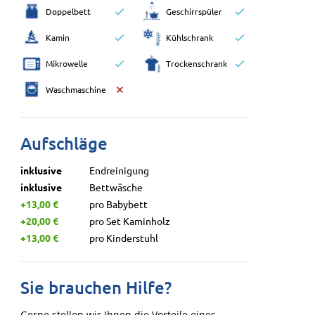
Doppelbett
Geschirrspüler
Kamin
Kühlschrank
Mikrowelle
Trockenschrank
Waschmaschine
Aufschläge
inklusive
Endreinigung
inklusive
Bettwäsche
+13,00 €
pro Babybett
+20,00 €
pro Set Kaminholz
+13,00 €
pro Kinderstuhl
Sie brauchen Hilfe?
Gerne stellen wir Ihnen die Vorteile eines