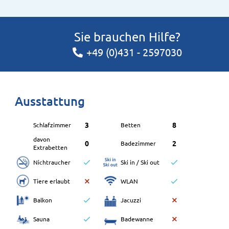
Sie brauchen Hilfe?
+49 (0)431 - 2597030
Ausstattung
3
8
Schlafzimmer
Betten
davon
0
2
Badezimmer
Extrabetten
Nichtraucher
Ski in / Ski out
Tiere erlaubt
WLAN
Balkon
Jacuzzi
Sauna
Badewanne