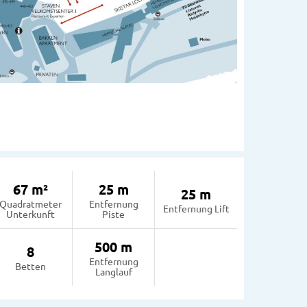
67 m²
25 m
25 m
Quadratmeter
Entfernung
Entfernung Lift
Unterkunft
Piste
500 m
8
Entfernung
Betten
Langlauf