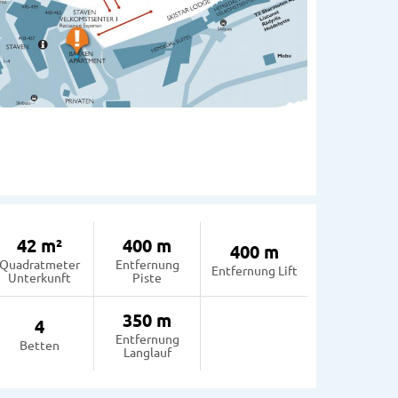
42 m²
400 m
400 m
Quadratmeter
Entfernung
Entfernung Lift
Unterkunft
Piste
350 m
4
Entfernung
Betten
Langlauf