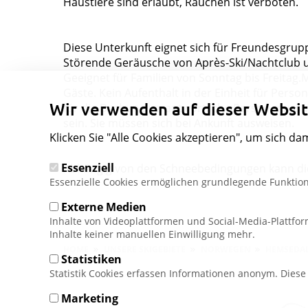
Haustiere sind erlaubt, Rauchen ist verboten.
Diese Unterkunft eignet sich für Freundesgru
Störende Geräusche von Après-Ski/Nachtclub u
Geeignet für Familien von Sonntag bis Freitag.M
Gäste. Kein Aufenthalt in der Einheit für Person
Wir verwenden auf dieser Websit
für die Buchung verantwortliche Person muss 
sein. Sie müssen sich bei Ankunft ausweisen.
Klicken Sie "Alle Cookies akzeptieren", um sich da
Essenziell
Abhängig von den Schneebedingungen kann die 
Essenzielle Cookies ermöglichen grundlegende Funktion
Externe Medien
Inhalte von Videoplattformen und Social-Media-Plattfo
Inhalte keiner manuellen Einwilligung mehr.
Pfadnavigation
HOME
UNSERE SKIGEBIETE
NORWEGEN
HEMSEDA
Statistiken
Statistik Cookies erfassen Informationen anonym. Dies
Marketing