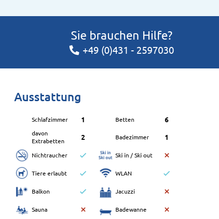
Sie brauchen Hilfe?
+49 (0)431 - 2597030
Ausstattung
1
6
Schlafzimmer
Betten
davon
2
1
Badezimmer
Extrabetten
Nichtraucher
Ski in / Ski out
Tiere erlaubt
WLAN
Balkon
Jacuzzi
Sauna
Badewanne