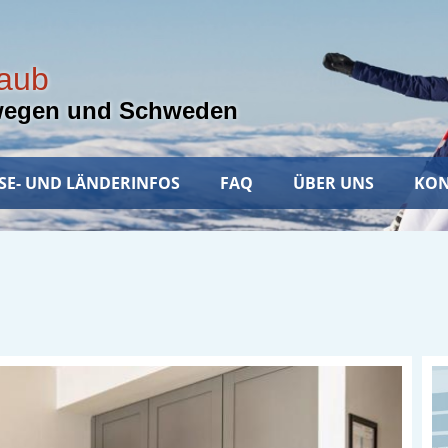
laub
wegen und Schweden
SE- UND LÄNDERINFOS
FAQ
ÜBER UNS
KON