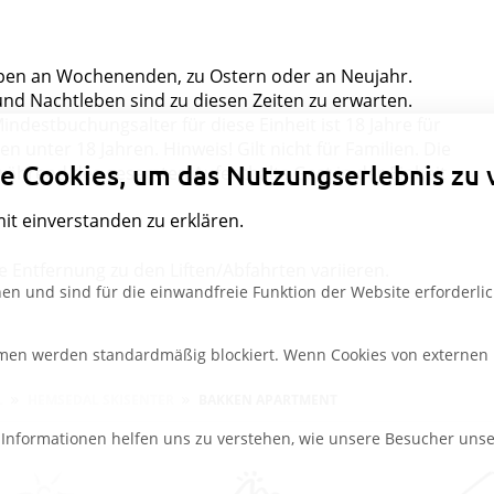
ppen an Wochenenden, zu Ostern oder an Neujahr.
nd Nachtleben sind zu diesen Zeiten zu erwarten.
Datenschutzeinstellungen
indestbuchungsalter für diese Einheit ist 18 Jahre für
en unter 18 Jahren. Hinweis! Gilt nicht für Familien. Die
e Cookies, um das Nutzungserlebnis zu 
während des gesamten Aufenthalts Gast in der Einheit
mit einverstanden zu erklären.
Entfernung zu den Liften/Abfahrten variieren.
en und sind für die einwandfreie Funktion der Website erforderlic
rmen werden standardmäßig blockiert. Wenn Cookies von externen M
L
HEMSEDAL SKISENTER
BAKKEN APARTMENT
e Informationen helfen uns zu verstehen, wie unsere Besucher uns