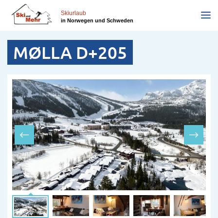
Direkt
zum
Skiurlaub
in Norwegen und Schweden
Inhalt
MØLLA D+205