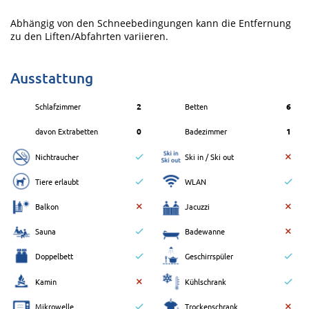
Abhängig von den Schneebedingungen kann die Entfernung
zu den Liften/Abfahrten variieren.
Ausstattung
Schlafzimmer
2
Betten
6
davon Extrabetten
0
Badezimmer
1
Nichtraucher
Ski in / Ski out
Tiere erlaubt
WLAN
Balkon
Jacuzzi
Sauna
Badewanne
Doppelbett
Geschirrspüler
Kamin
Kühlschrank
Mikrowelle
Trockenschrank