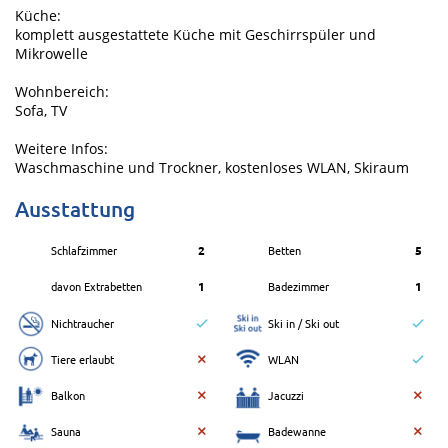
Küche:
komplett ausgestattete Küche mit Geschirrspüler und
Mikrowelle
Wohnbereich:
Sofa, TV
Weitere Infos:
Waschmaschine und Trockner, kostenloses WLAN, Skiraum
Ausstattung
Schlafzimmer
2
Betten
5
davon Extrabetten
1
Badezimmer
1
Nichtraucher
Ski in / Ski out
Tiere erlaubt
WLAN
Balkon
Jacuzzi
Sauna
Badewanne