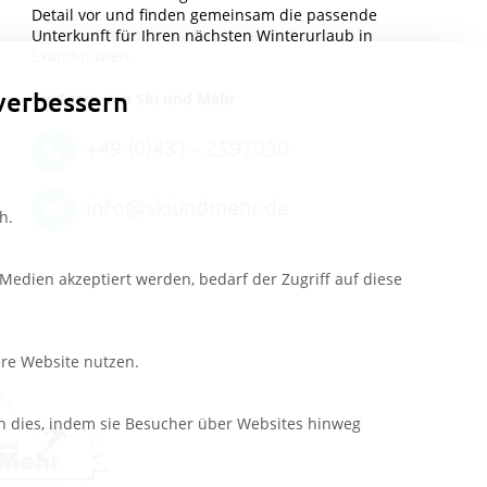
Detail vor und finden gemeinsam die passende
Unterkunft für Ihren nächsten Winterurlaub in
Skandinavien.
verbessern
Ihr Team von Ski und Mehr
+49 (0)431 - 2597030
info@skiundmehr.de
h.
edien akzeptiert werden, bedarf der Zugriff auf diese
ere Website nutzen.
n dies, indem sie Besucher über Websites hinweg