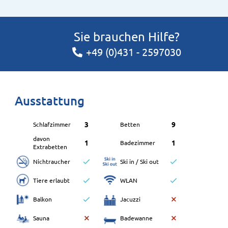
Sie brauchen Hilfe?
+49 (0)431 - 2597030
Ausstattung
3
9
Schlafzimmer
Betten
davon
1
1
Badezimmer
Extrabetten
Nichtraucher
Ski in / Ski out
Tiere erlaubt
WLAN
Balkon
Jacuzzi
Sauna
Badewanne