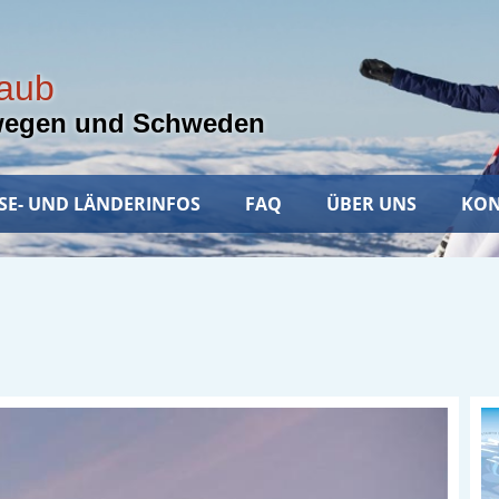
laub
wegen und Schweden
SE- UND LÄNDERINFOS
FAQ
ÜBER UNS
KON