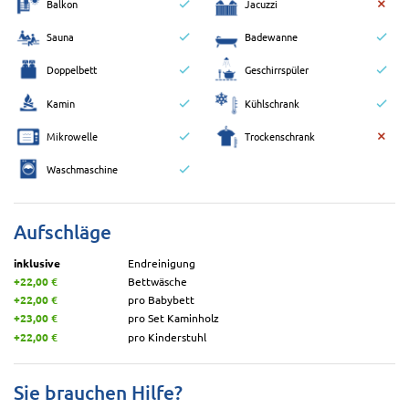
Balkon
Jacuzzi
Sauna
Badewanne
Doppelbett
Geschirrspüler
Kamin
Kühlschrank
Mikrowelle
Trockenschrank
Waschmaschine
Aufschläge
inklusive
Endreinigung
+22,00 €
Bettwäsche
+22,00 €
pro Babybett
+23,00 €
pro Set Kaminholz
+22,00 €
pro Kinderstuhl
Sie brauchen Hilfe?