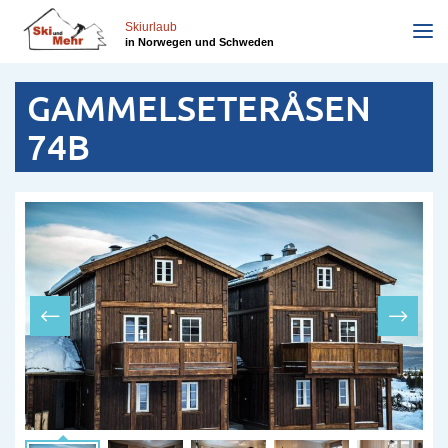
Direkt
zum
Skiurlaub
in Norwegen und Schweden
Inhalt
GAMMELSETERÅSEN
74B