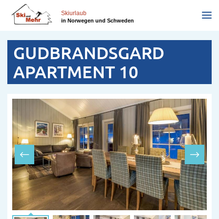
Direkt
zum
Skiurlaub
in Norwegen und Schweden
Inhalt
GUDBRANDSGARD
APARTMENT 10