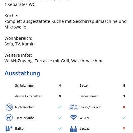
1 separates WC
Küche:
komplett ausgestattete Küche mit Geschirrspülmaschine und
Mikrowelle
Wohnbereich:
Sofa, TV, Kamin
Weitere Infos:
WLAN-Zugang, Terrasse mit Grill, Waschmaschine
Ausstattung
Schlafzimmer
4
Betten
8
davon Extrabetten
0
Badezimmer
1
Nichtraucher
Ski in / Ski out
Tiere erlaubt
WLAN
Balkon
Jacuzzi