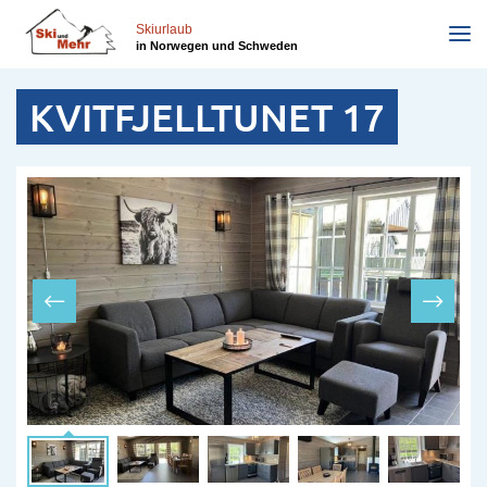
Direkt
zum
Skiurlaub
in Norwegen und Schweden
Inhalt
KVITFJELLTUNET 17