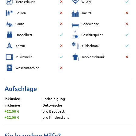
Tiere erlaubt
WLAN
Balkon
Jacuzzi
Sauna
Badewanne
Doppelbett
Geschirrspüler
Kamin
Kühlschrank
Mikrowelle
Trockenschrank
Waschmaschine
Aufschläge
inklusive
Endreinigung
inklusive
Bettwäsche
+22,00 €
pro Babybett
+22,00 €
pro Kinderstuhl
Sie brauchen Hilfe?