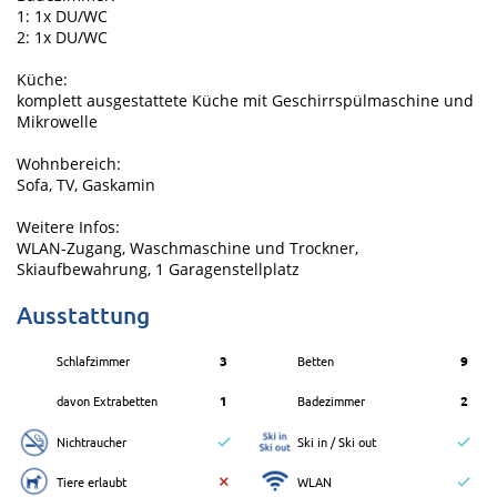
1: 1x DU/WC
2: 1x DU/WC
Küche:
komplett ausgestattete Küche mit Geschirrspülmaschine und
Mikrowelle
Wohnbereich:
Sofa, TV, Gaskamin
Weitere Infos:
WLAN-Zugang, Waschmaschine und Trockner,
Skiaufbewahrung, 1 Garagenstellplatz
Ausstattung
Schlafzimmer
3
Betten
9
davon Extrabetten
1
Badezimmer
2
Nichtraucher
Ski in / Ski out
Tiere erlaubt
WLAN