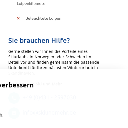
Loipenkilometer
Beleuchtete Loipen
Sie brauchen Hilfe?
Gerne stellen wir Ihnen die Vorteile eines
Skiurlaubs in Norwegen oder Schweden im
Detail vor und finden gemeinsam die passende
Unterkunft für Ihren nächsten Winterurlaub in
Skandinavien.
verbessern
Ihr Team von Ski und Mehr
+49 (0)431 - 2597030
info@skiundmehr.de
h.