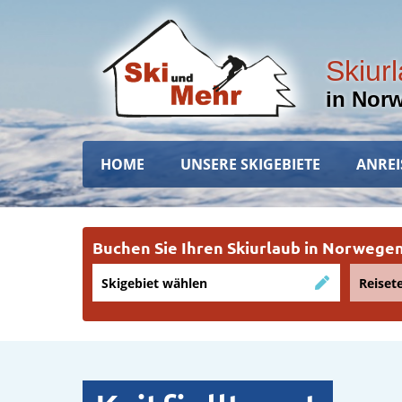
Direkt
zum
Inhalt
Skiur
in Nor
Hauptnavigation
HOME
UNSERE SKIGEBIETE
ANREI
Buchen Sie Ihren Skiurlaub in Norweg
Skigebiet wählen
Reiset