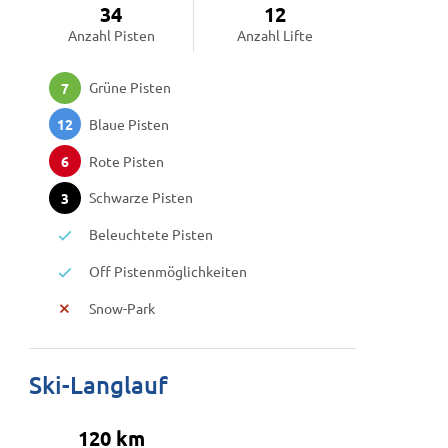
34
12
Anzahl Pisten
Anzahl Lifte
Grüne Pisten
7
Blaue Pisten
12
Rote Pisten
6
Schwarze Pisten
3
Beleuchtete Pisten
Off Pistenmöglichkeiten
Snow-Park
Ski-Langlauf
120 km