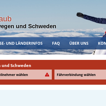
laub
wegen und Schweden
SE- UND LÄNDERINFOS
FAQ
ÜBER UNS
KON
en und Schweden
eilnehmer wählen
Fährverbindung wählen