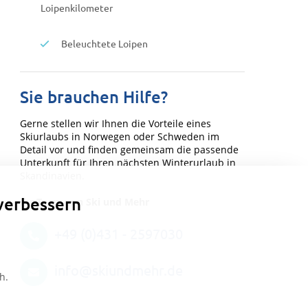
Loipenkilometer
Beleuchtete Loipen
Sie brauchen Hilfe?
Gerne stellen wir Ihnen die Vorteile eines
Skiurlaubs in Norwegen oder Schweden im
Detail vor und finden gemeinsam die passende
Unterkunft für Ihren nächsten Winterurlaub in
Skandinavien.
verbessern
Ihr Team von Ski und Mehr
+49 (0)431 - 2597030
info@skiundmehr.de
h.