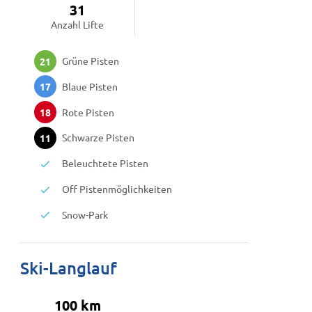
31
Anzahl Lifte
Grüne Pisten
21
Blaue Pisten
17
Rote Pisten
18
Schwarze Pisten
11
Beleuchtete Pisten
Off Pistenmöglichkeiten
Snow-Park
Ski-Langlauf
100 km