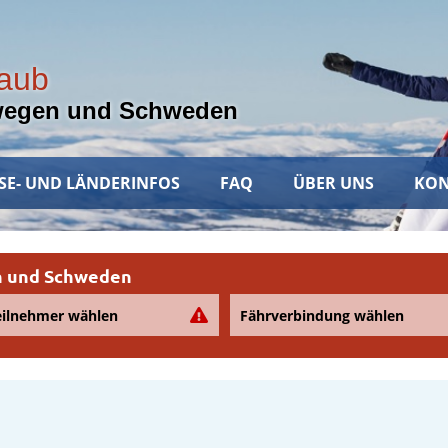
laub
wegen und Schweden
SE- UND LÄNDERINFOS
FAQ
ÜBER UNS
KON
en und Schweden
eilnehmer wählen
Fährverbindung wählen