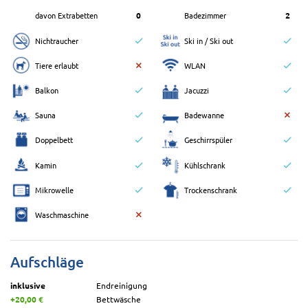
davon Extrabetten
0
Badezimmer
2
Nichtraucher
Ski in / Ski out
Tiere erlaubt
WLAN
Balkon
Jacuzzi
Sauna
Badewanne
Doppelbett
Geschirrspüler
Kamin
Kühlschrank
Mikrowelle
Trockenschrank
Waschmaschine
Aufschläge
inklusive
Endreinigung
+20,00 €
Bettwäsche