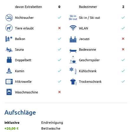
davon Extrabetten
0
Badezimmer
2
Nichtraucher
Ski in / Ski out
Tiere erlaubt
WLAN
Balkon
Jacuzzi
Sauna
Badewanne
Doppelbett
Geschirrspüler
Kamin
Kühlschrank
Mikrowelle
Trockenschrank
Waschmaschine
Aufschläge
inklusive
Endreinigung
+20,00 €
Bettwäsche