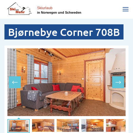
Direkt
zum
Skiurlaub
in Norwegen und Schweden
Inhalt
Bjørnebye Corner 708B