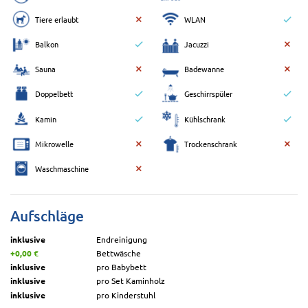
Tiere erlaubt
WLAN
Balkon
Jacuzzi
Sauna
Badewanne
Doppelbett
Geschirrspüler
Kamin
Kühlschrank
Mikrowelle
Trockenschrank
Waschmaschine
Aufschläge
inklusive
Endreinigung
+0,00 €
Bettwäsche
inklusive
pro Babybett
inklusive
pro Set Kaminholz
inklusive
pro Kinderstuhl