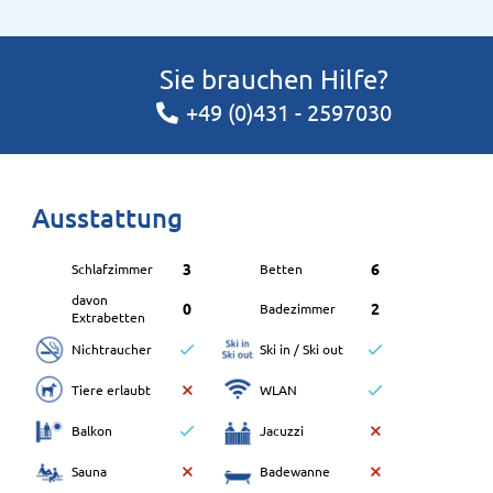
Sie brauchen Hilfe?
+49 (0)431 - 2597030
Ausstattung
3
6
Schlafzimmer
Betten
davon
0
2
Badezimmer
Extrabetten
Nichtraucher
Ski in / Ski out
Tiere erlaubt
WLAN
Balkon
Jacuzzi
Sauna
Badewanne