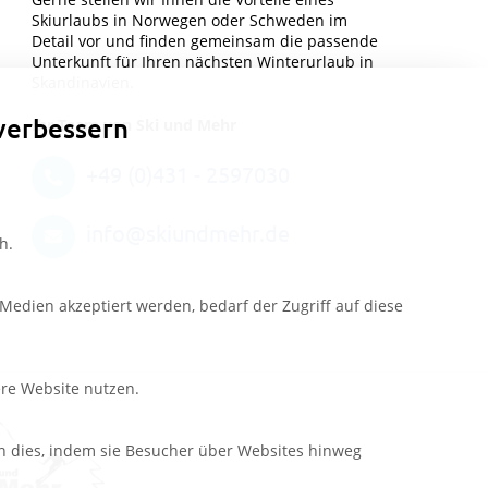
Skiurlaubs in Norwegen oder Schweden im
Detail vor und finden gemeinsam die passende
Unterkunft für Ihren nächsten Winterurlaub in
Skandinavien.
verbessern
Ihr Team von Ski und Mehr
+49 (0)431 - 2597030
info@skiundmehr.de
h.
edien akzeptiert werden, bedarf der Zugriff auf diese
ere Website nutzen.
n dies, indem sie Besucher über Websites hinweg