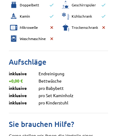
Doppelbett
Geschirrspüler
Kamin
Kühlschrank
Mikrowelle
Trockenschrank
Waschmaschine
Aufschläge
inklusive
Endreinigung
+0,00 €
Bettwäsche
inklusive
pro Babybett
inklusive
pro Set Kaminholz
inklusive
pro Kinderstuhl
Sie brauchen Hilfe?
Gerne stellen wir Ihnen die Vorteile eines