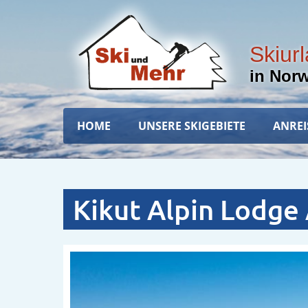
Direkt
zum
Inhalt
Skiur
in Nor
Hauptnavigation
HOME
UNSERE SKIGEBIETE
ANREI
Kikut Alpin Lodge