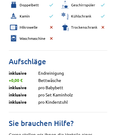
Doppelbett
Geschirrspüler
Kamin
Kühlschrank
Mikrowelle
Trockenschrank
Waschmaschine
Aufschläge
inklusive
Endreinigung
+0,00 €
Bettwäsche
inklusive
pro Babybett
inklusive
pro Set Kaminholz
inklusive
pro Kinderstuhl
Sie brauchen Hilfe?
Gerne stellen wir Ihnen die Vorteile eines