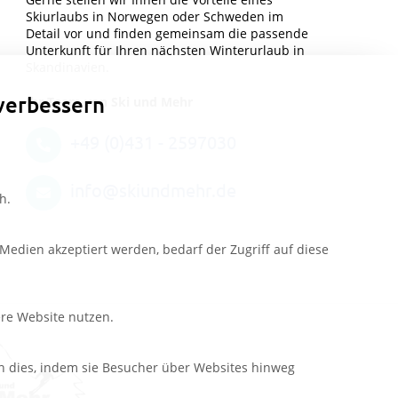
Skiurlaubs in Norwegen oder Schweden im
Detail vor und finden gemeinsam die passende
Unterkunft für Ihren nächsten Winterurlaub in
Skandinavien.
verbessern
Ihr Team von Ski und Mehr
+49 (0)431 - 2597030
info@skiundmehr.de
h.
edien akzeptiert werden, bedarf der Zugriff auf diese
ere Website nutzen.
n dies, indem sie Besucher über Websites hinweg