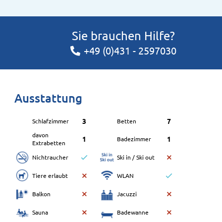
Sie brauchen Hilfe?
+49 (0)431 - 2597030
Ausstattung
3
7
Schlafzimmer
Betten
davon
1
1
Badezimmer
Extrabetten
Nichtraucher
Ski in / Ski out
Tiere erlaubt
WLAN
Balkon
Jacuzzi
Sauna
Badewanne