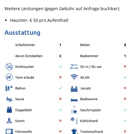
Weitere Leistungen (gegen Gebühr auf Anfrage buchbar):
Haustier: € 50 pro Aufenthalt
Ausstattung
Schlafzimmer
1
Betten
5
davon Extrabetten
2
Badezimmer
1
Nichtraucher
Ski in / Ski out
Tiere erlaubt
WLAN
Balkon
Jacuzzi
Sauna
Badewanne
Doppelbett
Geschirrspüler
Kamin
Kühlschrank
Mikrowelle
Trockenschrank