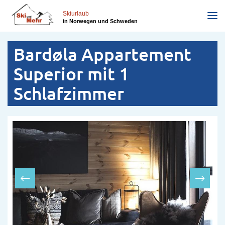
Direkt
zum
Skiurlaub
in Norwegen und Schweden
Inhalt
Bardøla Appartement
Superior mit 1
Schlafzimmer