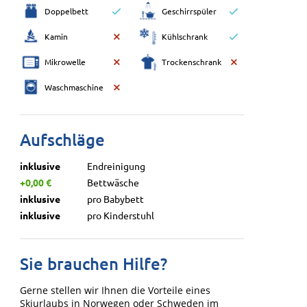
Doppelbett
Geschirrspüler
Kamin
Kühlschrank
Mikrowelle
Trockenschrank
Waschmaschine
Aufschläge
inklusive
Endreinigung
+0,00 €
Bettwäsche
inklusive
pro Babybett
inklusive
pro Kinderstuhl
Sie brauchen Hilfe?
Gerne stellen wir Ihnen die Vorteile eines
Skiurlaubs in Norwegen oder Schweden im