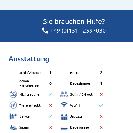
Sie brauchen Hilfe?
+49 (0)431 - 2597030
Ausstattung
1
2
Schlafzimmer
Betten
davon
0
1
Badezimmer
Extrabetten
Nichtraucher
Ski in / Ski out
Tiere erlaubt
WLAN
Balkon
Jacuzzi
Sauna
Badewanne