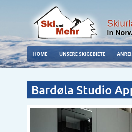
Direkt
zum
Inhalt
Skiur
in Nor
Hauptnavigation
HOME
UNSERE SKIGEBIETE
ANREI
Bardøla Studio Ap