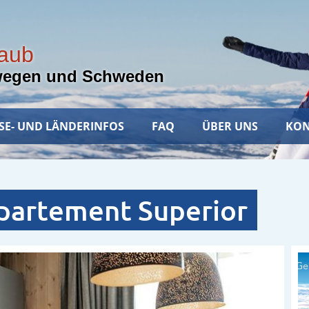
laub
wegen und Schweden
SE- UND LÄNDERINFOS
FAQ
ÜBER UNS
KON
partement Superior