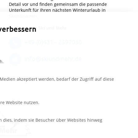
Detail vor und finden gemeinsam die passende
Unterkunft für Ihren nächsten Winterurlaub in
Skandinavien.
verbessern
Ihr Team von Ski und Mehr
+49 (0)431 - 2597030
info@skiundmehr.de
h.
edien akzeptiert werden, bedarf der Zugriff auf diese
ere Website nutzen.
n dies, indem sie Besucher über Websites hinweg