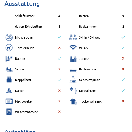
Ausstattung
Schlafzimmer
4
Betten
9
davon Extrabetten
1
Badezimmer
2
Nichtraucher
Ski in / Ski out
Tiere erlaubt
WLAN
Balkon
Jacuzzi
Sauna
Badewanne
Doppelbett
Geschirrspüler
Kamin
Kühlschrank
Mikrowelle
Trockenschrank
Waschmaschine
Aufschläge