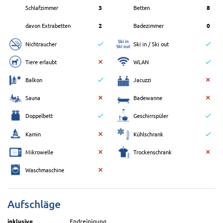
Schlafzimmer
3
Betten
8
davon Extrabetten
2
Badezimmer
0
Nichtraucher
Ski in / Ski out
Tiere erlaubt
WLAN
Balkon
Jacuzzi
Sauna
Badewanne
Doppelbett
Geschirrspüler
Kamin
Kühlschrank
Mikrowelle
Trockenschrank
Waschmaschine
Aufschläge
inklusive
Endreinigung