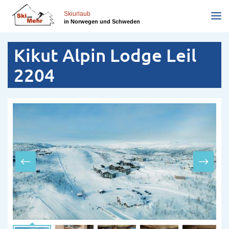
Direkt
zum
Skiurlaub
in Norwegen und Schweden
Inhalt
Kikut Alpin Lodge Leil
2204