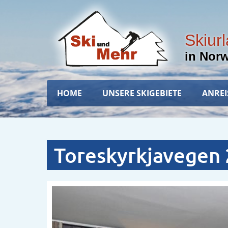
Direkt
zum
Inhalt
Skiur
in Nor
Hauptnavigation
HOME
UNSERE SKIGEBIETE
ANREI
Toreskyrkjavegen