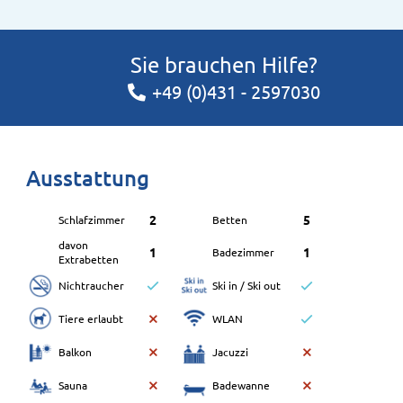
Sie brauchen Hilfe?
+49 (0)431 - 2597030
Ausstattung
2
5
Schlafzimmer
Betten
davon
1
1
Badezimmer
Extrabetten
Nichtraucher
Ski in / Ski out
Tiere erlaubt
WLAN
Balkon
Jacuzzi
Sauna
Badewanne