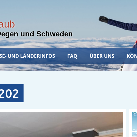
laub
wegen und Schweden
SE- UND LÄNDERINFOS
FAQ
ÜBER UNS
KON
 202