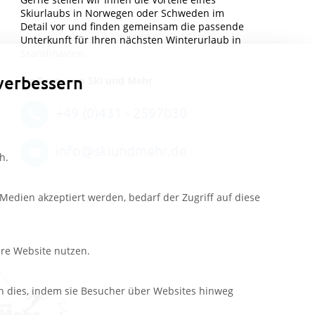
Skiurlaubs in Norwegen oder Schweden im
Detail vor und finden gemeinsam die passende
Unterkunft für Ihren nächsten Winterurlaub in
Skandinavien.
verbessern
Ihr Team von Ski und Mehr
+49 (0)431 - 2597030
info@skiundmehr.de
h.
edien akzeptiert werden, bedarf der Zugriff auf diese
ere Website nutzen.
n dies, indem sie Besucher über Websites hinweg