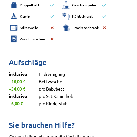
Doppelbett
Geschirrspüler
Kamin
Kühlschrank
Mikrowelle
Trockenschrank
Waschmaschine
Aufschläge
inklusive
Endreinigung
+16,00 €
Bettwäsche
+34,00 €
pro Babybett
inklusive
pro Set Kaminholz
+6,00 €
pro Kinderstuhl
Sie brauchen Hilfe?
Gerne stellen wir Ihnen die Vorteile eines