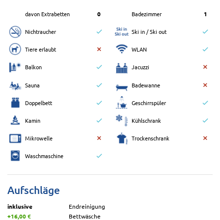
davon Extrabetten
0
Badezimmer
1
Nichtraucher
Ski in / Ski out
Tiere erlaubt
WLAN
Balkon
Jacuzzi
Sauna
Badewanne
Doppelbett
Geschirrspüler
Kamin
Kühlschrank
Mikrowelle
Trockenschrank
Waschmaschine
Aufschläge
inklusive
Endreinigung
+16,00 €
Bettwäsche