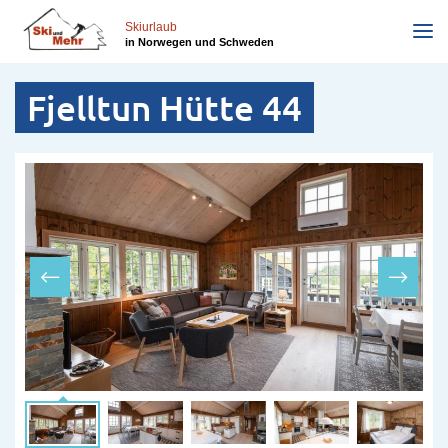
Direkt
zum
Skiurlaub
in Norwegen und Schweden
Inhalt
Fjelltun Hütte 44