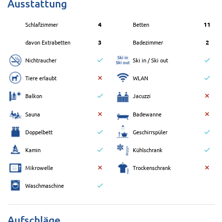
Ausstattung
Schlafzimmer
4
Betten
11
davon Extrabetten
3
Badezimmer
2
Nichtraucher
Ski in / Ski out
Tiere erlaubt
WLAN
Balkon
Jacuzzi
Sauna
Badewanne
Doppelbett
Geschirrspüler
Kamin
Kühlschrank
Mikrowelle
Trockenschrank
Waschmaschine
Aufschläge