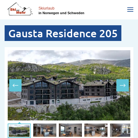
Direkt
zum
Skiurlaub
in Norwegen und Schweden
Inhalt
Gausta Residence 205