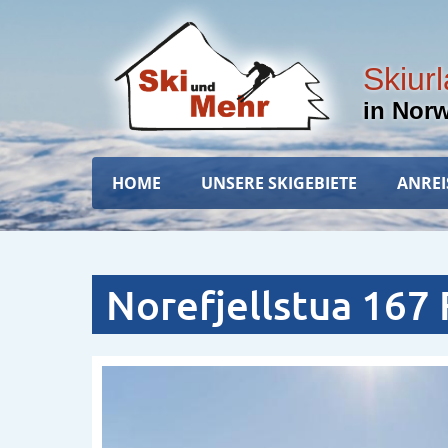
Direkt
zum
Inhalt
Skiur
in Nor
Hauptnavigation
HOME
UNSERE SKIGEBIETE
ANREI
Norefjellstua 167 