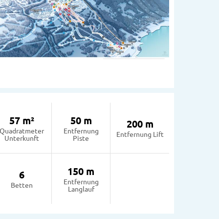
57 m²
50 m
200 m
Quadratmeter
Entfernung
Entfernung Lift
Unterkunft
Piste
150 m
6
Entfernung
Betten
Langlauf