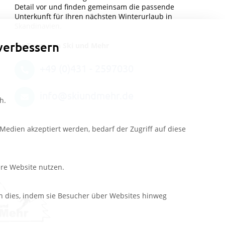
Detail vor und finden gemeinsam die passende
Unterkunft für Ihren nächsten Winterurlaub in
Skandinavien.
verbessern
Ihr Team von Ski und Mehr
+49 (0)431 - 2597030
info@skiundmehr.de
h.
edien akzeptiert werden, bedarf der Zugriff auf diese
ere Website nutzen.
n dies, indem sie Besucher über Websites hinweg