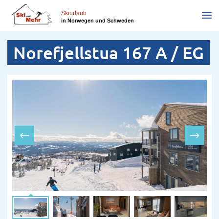
Direkt
zum
Skiurlaub
in Norwegen und Schweden
Inhalt
Norefjellstua 167 A / EG