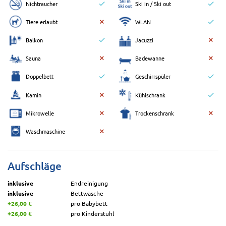
Nichtraucher
Ski in / Ski out
Tiere erlaubt
WLAN
Balkon
Jacuzzi
Sauna
Badewanne
Doppelbett
Geschirrspüler
Kamin
Kühlschrank
Mikrowelle
Trockenschrank
Waschmaschine
Aufschläge
inklusive
Endreinigung
inklusive
Bettwäsche
+26,00 €
pro Babybett
+26,00 €
pro Kinderstuhl