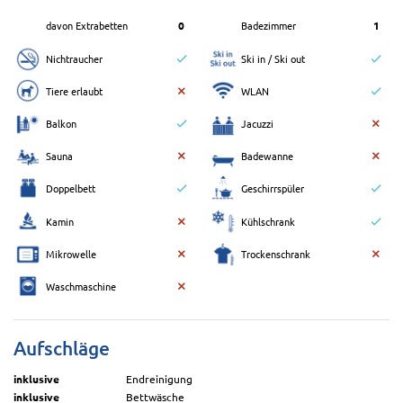
davon Extrabetten
0
Badezimmer
1
Nichtraucher
Ski in / Ski out
Tiere erlaubt
WLAN
Balkon
Jacuzzi
Sauna
Badewanne
Doppelbett
Geschirrspüler
Kamin
Kühlschrank
Mikrowelle
Trockenschrank
Waschmaschine
Aufschläge
inklusive
Endreinigung
inklusive
Bettwäsche