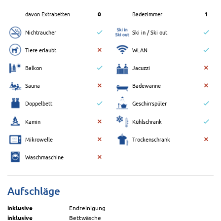
davon Extrabetten
0
Badezimmer
1
Nichtraucher
Ski in / Ski out
Tiere erlaubt
WLAN
Balkon
Jacuzzi
Sauna
Badewanne
Doppelbett
Geschirrspüler
Kamin
Kühlschrank
Mikrowelle
Trockenschrank
Waschmaschine
Aufschläge
inklusive
Endreinigung
inklusive
Bettwäsche