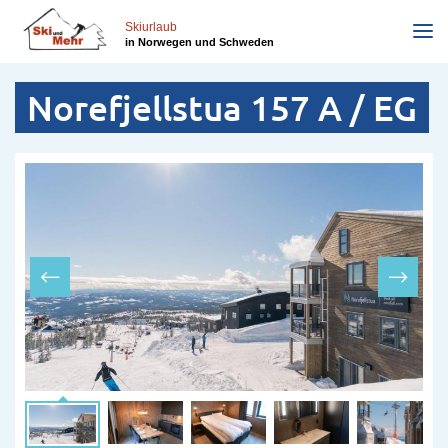
Direkt
zum
Skiurlaub
in Norwegen und Schweden
Inhalt
Norefjellstua 157 A / EG