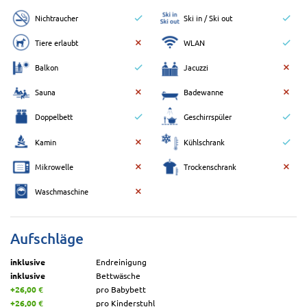
Nichtraucher
Ski in / Ski out
Tiere erlaubt
WLAN
Balkon
Jacuzzi
Sauna
Badewanne
Doppelbett
Geschirrspüler
Kamin
Kühlschrank
Mikrowelle
Trockenschrank
Waschmaschine
Aufschläge
inklusive
Endreinigung
inklusive
Bettwäsche
+26,00 €
pro Babybett
+26,00 €
pro Kinderstuhl