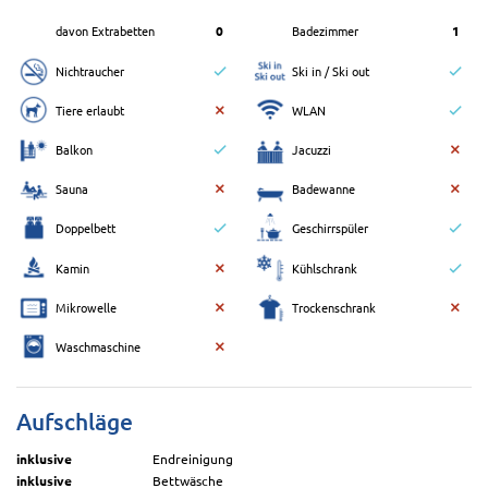
davon Extrabetten
0
Badezimmer
1
Nichtraucher
Ski in / Ski out
Tiere erlaubt
WLAN
Balkon
Jacuzzi
Sauna
Badewanne
Doppelbett
Geschirrspüler
Kamin
Kühlschrank
Mikrowelle
Trockenschrank
Waschmaschine
Aufschläge
inklusive
Endreinigung
inklusive
Bettwäsche