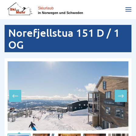
Direkt
zum
Skiurlaub
in Norwegen und Schweden
Inhalt
Norefjellstua 151 D / 1
OG