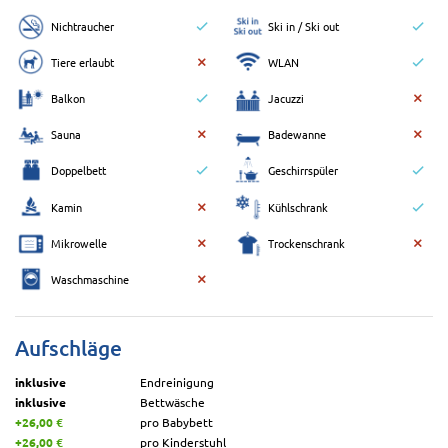
Nichtraucher
Ski in / Ski out
Tiere erlaubt
WLAN
Balkon
Jacuzzi
Sauna
Badewanne
Doppelbett
Geschirrspüler
Kamin
Kühlschrank
Mikrowelle
Trockenschrank
Waschmaschine
Aufschläge
inklusive
Endreinigung
inklusive
Bettwäsche
+26,00 €
pro Babybett
+26,00 €
pro Kinderstuhl