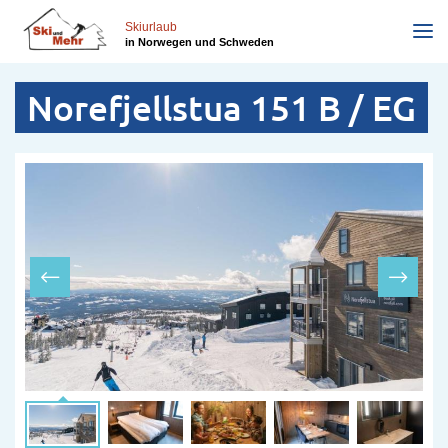
Direkt
zum
Skiurlaub
in Norwegen und Schweden
Inhalt
Norefjellstua 151 B / EG