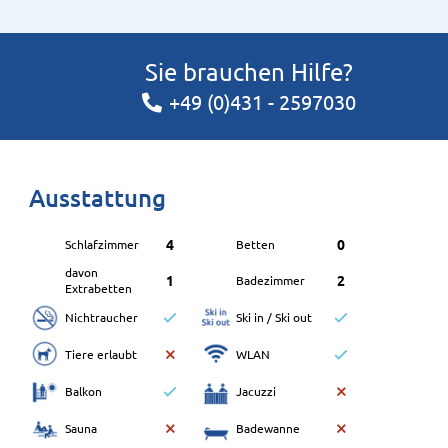
Sie brauchen Hilfe?
+49 (0)431 - 2597030
Ausstattung
4
0
Schlafzimmer
Betten
davon
1
2
Badezimmer
Extrabetten
Nichtraucher
Ski in / Ski out
Tiere erlaubt
WLAN
Balkon
Jacuzzi
Sauna
Badewanne