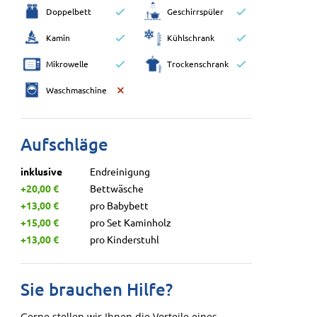
Doppelbett
Geschirrspüler
Kamin
Kühlschrank
Mikrowelle
Trockenschrank
Waschmaschine
Aufschläge
inklusive
Endreinigung
+20,00 €
Bettwäsche
+13,00 €
pro Babybett
+15,00 €
pro Set Kaminholz
+13,00 €
pro Kinderstuhl
Sie brauchen Hilfe?
Gerne stellen wir Ihnen die Vorteile eines