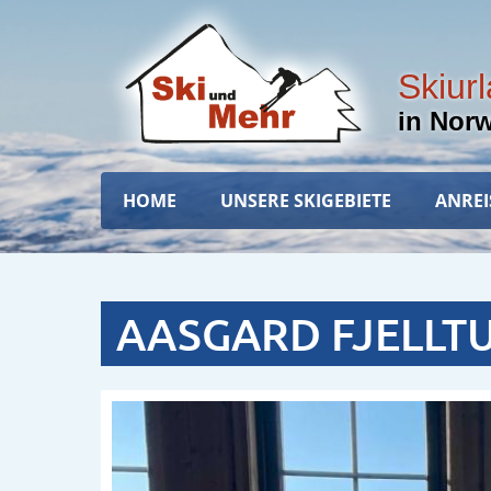
Direkt
zum
Inhalt
Skiur
in Nor
Hauptnavigation
HOME
UNSERE SKIGEBIETE
ANREI
AASGARD FJELLT