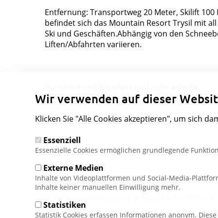
Entfernung: Transportweg 20 Meter, Skilift 100
befindet sich das Mountain Resort Trysil mit al
Ski und Geschäften.Abhängig von den Schneeb
Liften/Abfahrten variieren.
Haustiere und Rauchen sind nicht erlaubt.
Wir verwenden auf dieser Websit
Klicken Sie "Alle Cookies akzeptieren", um sich da
Essenziell
Essenzielle Cookies ermöglichen grundlegende Funktion
Externe Medien
Inhalte von Videoplattformen und Social-Media-Plattfo
Inhalte keiner manuellen Einwilligung mehr.
Pfadnavigation
HOME
UNSERE SKIGEBIETE
NORWEGEN
TRYSIL
Statistiken
Statistik Cookies erfassen Informationen anonym. Dies