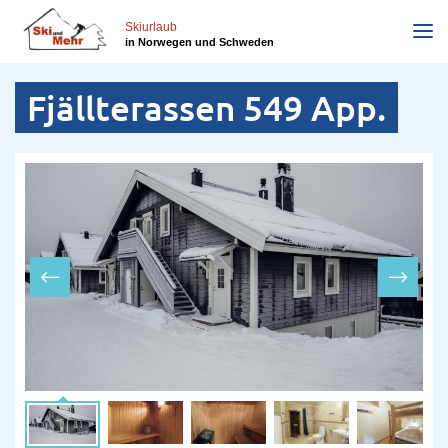
Direkt
zum
Skiurlaub
in Norwegen und Schweden
Inhalt
Fjällterassen 549 App.