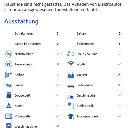
Haustiere sind nicht gestattet. Das Aufladen von Elektroautos
ist nur an ausgewiesenen Ladestationen erlaubt.
Ausstattung
Schlafzimmer
3
Betten
0
davon Extrabetten
0
Badezimmer
1
Nichtraucher
Ski in / Ski out
Tiere erlaubt
WLAN
Balkon
Jacuzzi
Sauna
Badewanne
Doppelbett
Geschirrspüler
Kamin
Kühlschrank
Mikrowelle
Trockenschrank
Waschmaschine