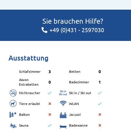
Sie brauchen Hilfe?
+49 (0)431 - 2597030
Ausstattung
3
0
Schlafzimmer
Betten
davon
0
1
Badezimmer
Extrabetten
Nichtraucher
Ski in / Ski out
Tiere erlaubt
WLAN
Balkon
Jacuzzi
Sauna
Badewanne