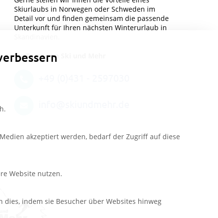
Skiurlaubs in Norwegen oder Schweden im
Detail vor und finden gemeinsam die passende
Unterkunft für Ihren nächsten Winterurlaub in
Skandinavien.
verbessern
Ihr Team von Ski und Mehr
+49 (0)431 - 2597030
info@skiundmehr.de
h.
edien akzeptiert werden, bedarf der Zugriff auf diese
ere Website nutzen.
n dies, indem sie Besucher über Websites hinweg