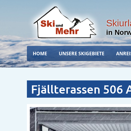
Direkt
zum
Inhalt
Skiur
in Nor
Hauptnavigation
HOME
UNSERE SKIGEBIETE
ANREI
Fjällterassen 506 