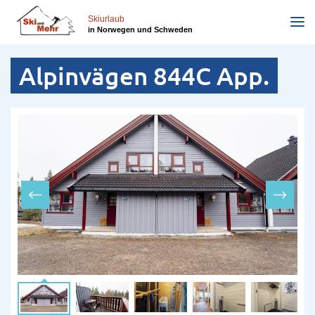
Direkt
zum
Skiurlaub
in Norwegen und Schweden
Inhalt
Alpinvägen 844C App.