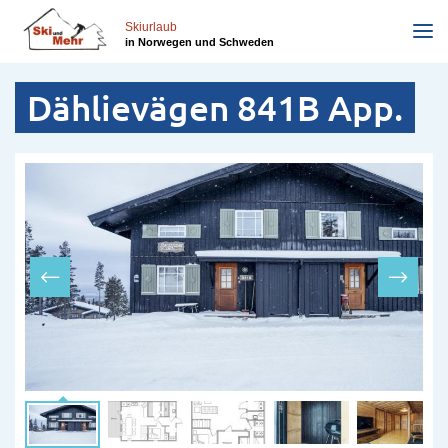
Direkt
zum
Skiurlaub
in Norwegen und Schweden
Inhalt
Dählievägen 841B App.