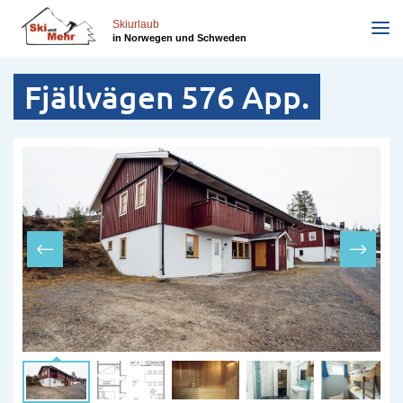
Direkt
zum
Skiurlaub
in Norwegen und Schweden
Inhalt
Fjällvägen 576 App.