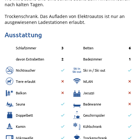
nach kalten Tagen.
Trockenschrank. Das Aufladen von Elektroautos ist nur an
ausgewiesenen Ladestationen erlaubt.
Ausstattung
Schlafzimmer
3
Betten
6
davon Extrabetten
2
Badezimmer
1
Nichtraucher
Ski in / Ski out
Tiere erlaubt
WLAN
Balkon
Jacuzzi
Sauna
Badewanne
Doppelbett
Geschirrspüler
Kamin
Kühlschrank
Mikrowelle
Trockenschrank