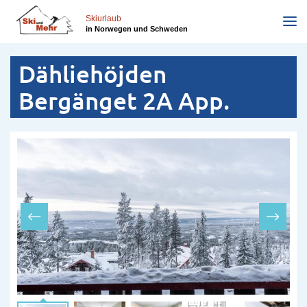
Direkt
zum
Skiurlaub
in Norwegen und Schweden
Inhalt
Dähliehöjden
Bergänget 2A App.